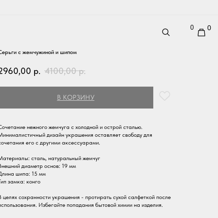
0
0
Серьги с жемчужиной и шипом
2960,00
р.
4100,00
р.
В КОРЗИНУ
Сочетание нежного жемчуга с холодной и острой сталью.
Минималистичный дизайн украшения оставляет свободу для
сочетания его с другими аксессуарами.
Материалы: сталь, натуральный жемчуг
Внешний диаметр основ: 19 мм
Длина шипа: 15 мм
Тип замка: конго
В целях сохранности украшения - протирать сухой салфеткой после
использования. Избегайте попадания бытовой химии на изделия.