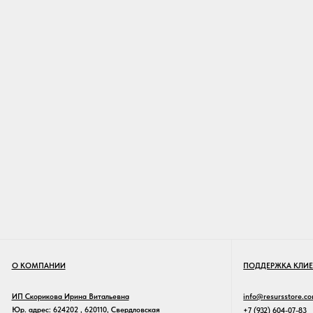
О КОМПАНИИ
ПОДДЕРЖКА КЛИЕНТОВ
ИП Скорикова Ирина Витальевна
info@resursstore.com
Юр. адрес: 624202 , 620110, Свердловская
+7 (932) 604-07-83
обл., Екатеринбург, ул. Чкалова 239
What’s App
Офис: г. Екатеринбург, Хохрякова 72, офис 801
ОГРИП 322665800098872
ИНН 663005312349