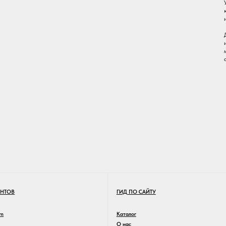
ГИД ПО САЙТУ
Каталог
О нас
Доставка и возврат
Свойства стали
Сертификат
Подарочные боксы