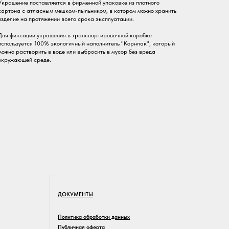
Украшение поставляется в фирменной упаковке из плотного
картона с атласным мешком-пыльником, в котором можно хранить
изделие на протяжении всего срока эксплуатации.
Для фиксации украшения в транспортировочной коробке
используется 100% экологичный наполнитель "Корнпак", который
можно растворить в воде или выбросить в мусор без вреда
окружающей среде.
ДОКУМЕНТЫ
Политика обработки данных
Публичная оферта