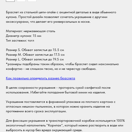
Браслет из стальной цепи-snake с акцентной деталью в виде объемного
кулона. Простой дизайн позволяет сочетать украшение с другими
аксессуарами, что делает его универсальным в носке.
НИИ
ПОДДЕРЖКА КЛИЕНТОВ
ГИД ПО САЙТУ
ДОКУМЕНТЫ
ова Ирина
help@resursstore.com
Каталог
Политика обработки данных
Материал: нержавеющая сталь
О нас
а
+7 (932) 604-07-83
Публичная оферта
Диаметр кулона: 15 мм
 624202 ,
What’s App
Доставка и возврат
Тип застежки: тогл
ердловская
Свойства стали
инбург, ул.
Сертификат
Размер S. Обхват запястья до 15.5 см
9
Подарочные боксы
атеринбург,
Размер M. Обхват запястья до 17.5 см
72, офис 801
Размер L. Обхват запястья до 19.5 см
665800098872
*размеры подобраны таким образом, чтобы браслет сидел максимально
5312349
комфортно - не слишком тесно, но и не чересчур свободно.
Как правильно определить размер браслета
В целях сохранности украшения - протирать сухой салфеткой после
использования. Избегайте попадания бытовой химии на изделия.
Украшение поставляется в фирменной упаковке из плотного картона с
атласным мешком-пыльником, в котором можно хранить изделие на
Дизайн и разработка сайта: @mary_chet
протяжении всего срока эксплуатации.
Для фиксации украшения в транспортировочной коробке используется 100%
экологичный наполнитель "Корнпак", который можно растворить в воде или
выбросить в мусор без вреда окружающей среде.