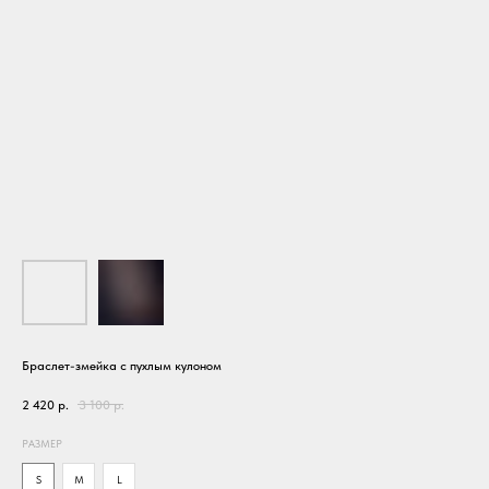
Браслет-змейка с пухлым кулоном
2 420
р.
3 100
р.
РАЗМЕР
S
M
L