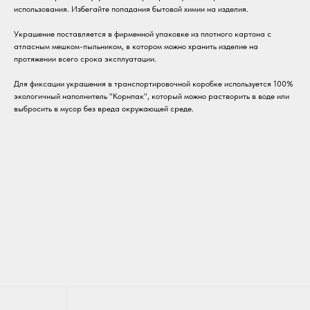
использования. Избегайте попадания бытовой химии на изделия.
Украшение поставляется в фирменной упаковке из плотного картона с
атласным мешком-пыльником, в котором можно хранить изделие на
протяжении всего срока эксплуатации.
Для фиксации украшения в транспортировочной коробке используется 100%
экологичный наполнитель "Корнпак", который можно растворить в воде или
выбросить в мусор без вреда окружающей среде.
ДОКУМЕНТЫ
Политика обработки данных
Публичная оферта