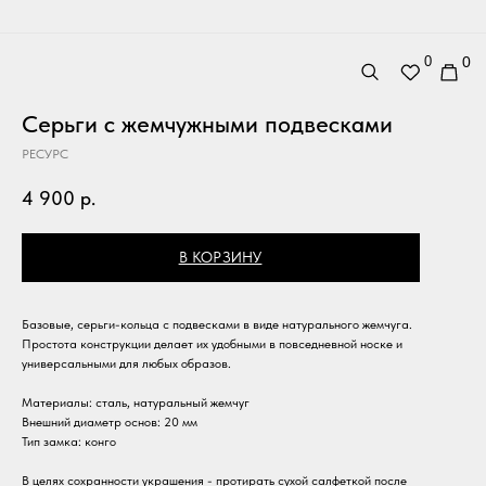
0
0
Серьги с жемчужными подвесками
РЕСУРС
4 900
р.
В КОРЗИНУ
Базовые, серьги-кольца с подвесками в виде натурального жемчуга.
Простота конструкции делает их удобными в повседневной носке и
универсальными для любых образов.
Материалы: сталь, натуральный жемчуг
Внешний диаметр основ: 20 мм
Тип замка: конго
В целях сохранности украшения - протирать сухой салфеткой после